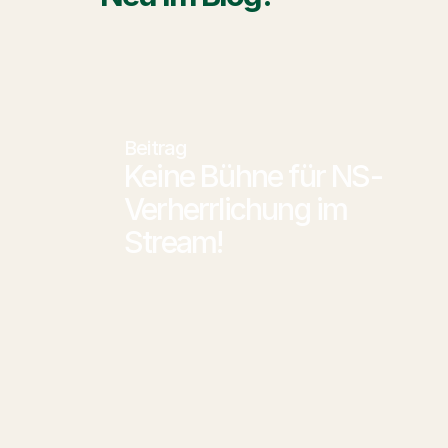
Beitrag
Keine Bühne für NS-
Verherrlichung im 
Stream!