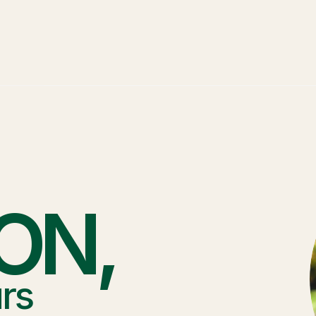
 
ON,
rs 