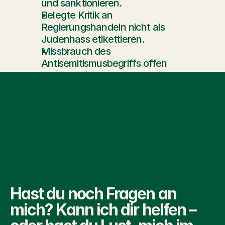
und sanktionieren.
Belegte Kritik an 
Regierungshandeln nicht als 
Judenhass etikettieren.
Missbrauch des 
Antisemitismusbegriffs offen 
zurückweisen.
Schluss
Netanjahu gefährdet mit dieser Politik 
nicht nur Israels Zukunft, sondern 
auch die Sicherheit von Jüdinnen und 
Juden weltweit – und den Kampf 
gegen Judenhass. Es ist unsere 
Pflicht, uns dagegen zu wehren.
Hast du noch Fragen an 
mich? Kann ich dir helfen – 
Mehr Aktuelles