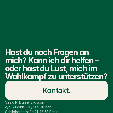
0:00
/
0:00
Hier
 gehts zum ganzen Artikel auf 
rbb24.
Hast du noch Fragen an 
mich? Kann ich dir helfen – 
Mehr Aktuelles
oder hast du Lust, mich im 
Wahlkampf zu unterstützen?
Kontakt.
V.i.s.d.P. Daniel Eliasson
c/o Bündnis 90 / Die Grünen 
Schildhornstraße 91, 12163 Berlin